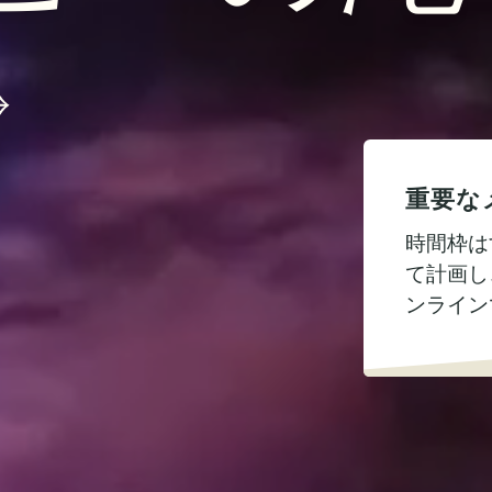
重要な
時間枠は
て計画し
ンライン