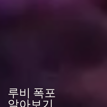
루비
폭포
알아보기