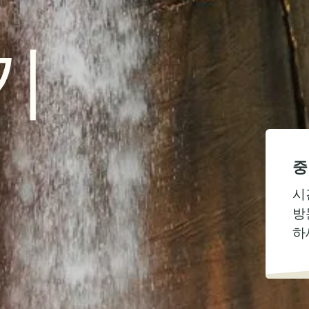
기
중
시
방
하