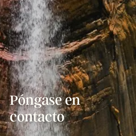
Póngase
en
contacto