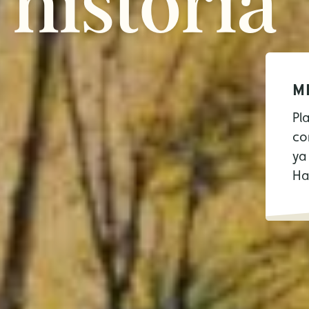
historia
M
Pl
co
ya
Ha