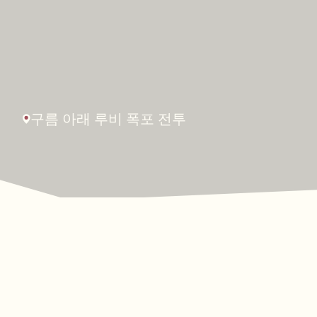
구름
아래
루비
폭포
전투
다가오는 행사