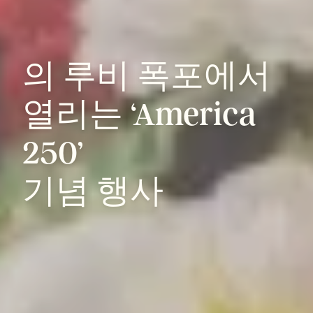
의
루비
폭포에서
열리는
‘America
250’
기념
행사