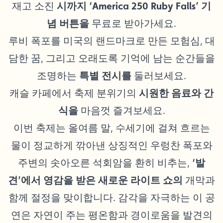
재고 소진
시까지 ‘America 250 Ruby Falls’ 기
념 버튼을
무료로 받아가세요.
루비 폭포를 미국의 랜드마크로 만든 모험심, 대
담한 꿈, 그리고 오래도록 기억에 남는 순간들을
조명하는
특별 전시를
둘러보세요.
캐슬 카페에서 축제 분위기의
시원한 음료와 간
식을
마음껏 즐겨보세요.
이번 축제는 올여름 말, 수세기에 걸쳐 흐르는
물이 정교하게 깎아낸 상징적인 우렁찬 폭포와
주변의 솟아오른 석회암을 환히 비추는,
‘발
견’에서 영감을 받은 새로운 라이트 쇼의
개막과
함께 절정을 맞이합니다. 감각을 자극하는 이 공
연은 자연이 주는 평온함과 경이로움을 발견의