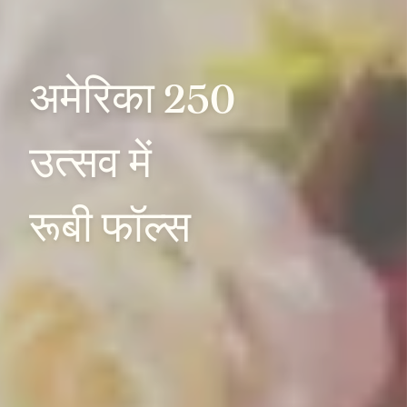
अमेरिका
250
उत्सव
में
रूबी
फॉल्स