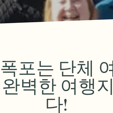
중
시
방
하