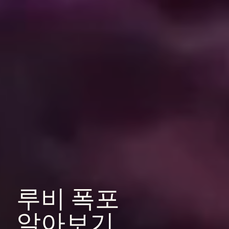
루비
폭포
알아보기