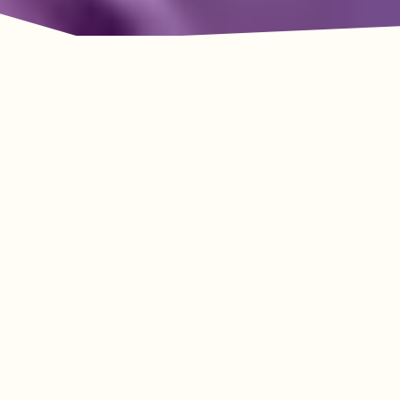
La aventura le espera
en Lookout Mountain