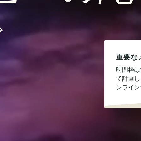
重要な
時間枠は
て計画し
ンライン