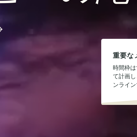
重要な
時間枠は
て計画し
ンライン