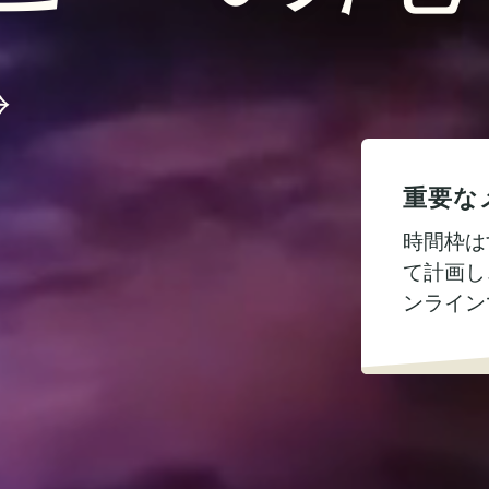
重要な
時間枠は
て計画し
ンライン