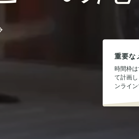
重要な
時間枠は
て計画し
ンライン