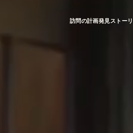
訪問の計画
発見
ストー