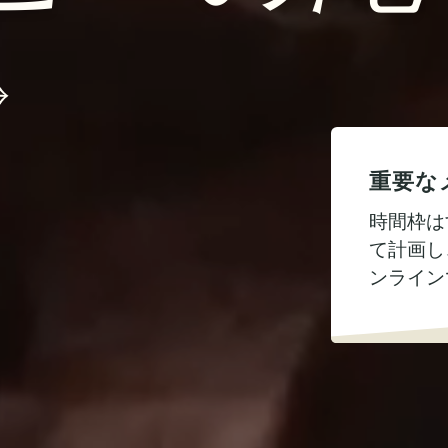
重要な
時間枠は
て計画し
ンライン