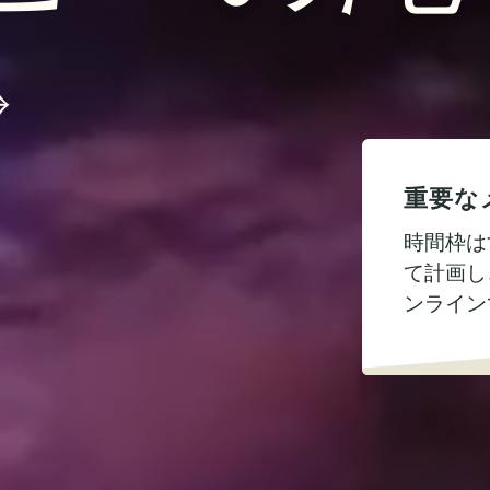
重要な
時間枠は
て計画し
ンライン