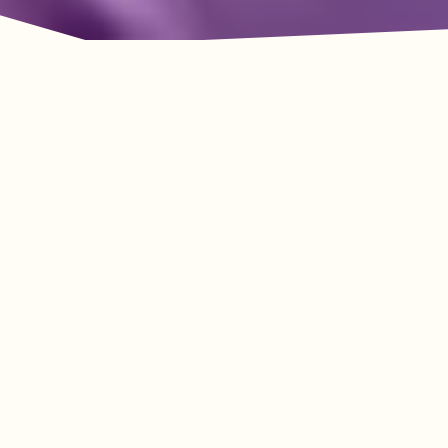
La aventura le espera
en Lookout Mountain