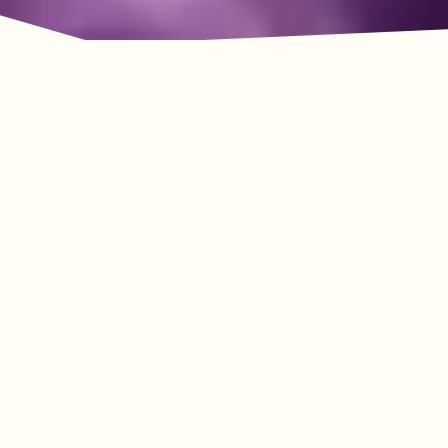
La aventura le espera
en Lookout Mountain