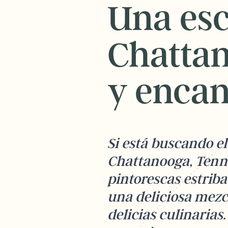
Una es
Chattan
y encan
Si está buscando e
Chattanooga, Tenne
pintorescas estriba
una deliciosa mezcl
delicias culinaria