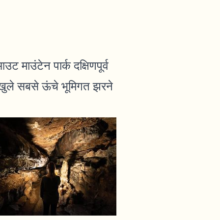
माउंटेन पार्क दक्षिणपूर्व
ए खुले सबसे ऊंचे भूमिगत झरने