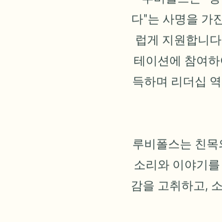
루비폴스는 전 세
니다. 게스트와