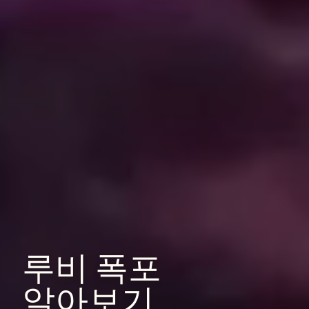
루비
폭포
알아보기