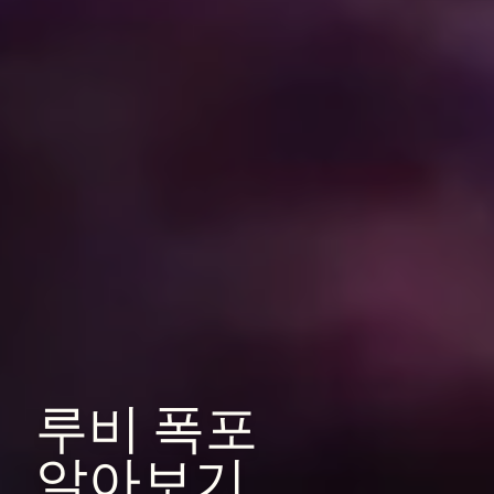
루비
폭포
알아보기