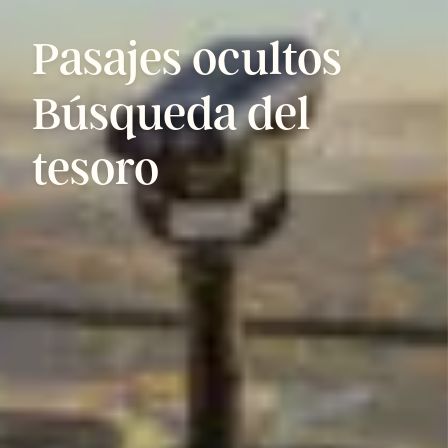
Pasajes
ocultos
Búsqueda
del
tesoro