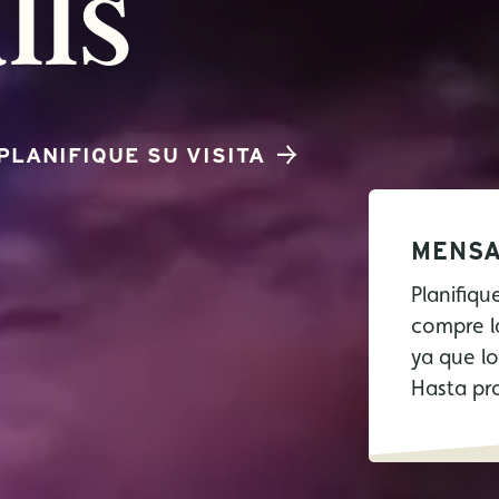
lls
PLANIFIQUE SU VISITA
MENSA
Planifiqu
compre l
ya que l
Hasta pr