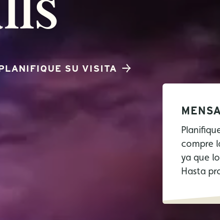
lls
PLANIFIQUE SU VISITA
MENSA
Planifiqu
compre l
ya que l
Hasta pr