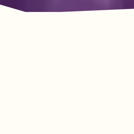
La aventura le espera
en Lookout Mountain