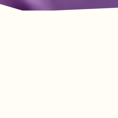
La aventura le espera
en Lookout Mountain