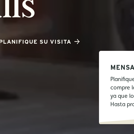
lls
PLANIFIQUE SU VISITA
MENSA
Planifiqu
compre l
ya que l
Hasta pr