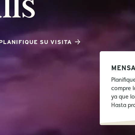
lls
PLANIFIQUE SU VISITA
MENSA
Planifiqu
compre l
ya que l
Hasta pr