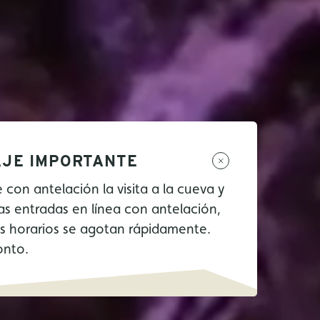
JE IMPORTANTE
e con antelación la visita a la cueva y
as entradas en línea con antelación,
os horarios se agotan rápidamente.
onto.