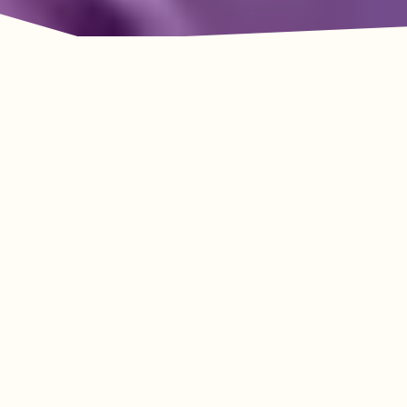
La aventura le espera
en Lookout Mountain