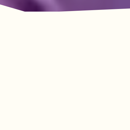
La aventura le espera
en Lookout Mountain