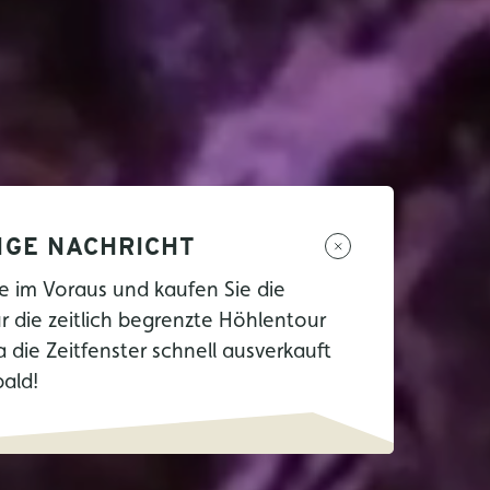
IGE NACHRICHT
e im Voraus und kaufen Sie die
ür die zeitlich begrenzte Höhlentour
a die Zeitfenster schnell ausverkauft
bald!