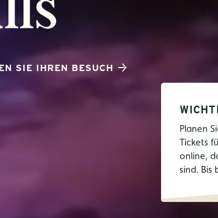
lls
EN SIE IHREN BESUCH
WICHT
Planen Si
Tickets f
online, d
sind. Bis 