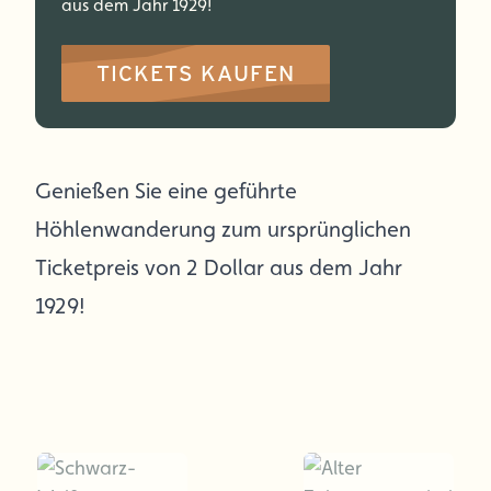
aus dem Jahr 1929!
TICKETS KAUFEN
Genießen Sie eine geführte
Höhlenwanderung zum ursprünglichen
Ticketpreis von 2 Dollar aus dem Jahr
1929!
o und
by
mbert