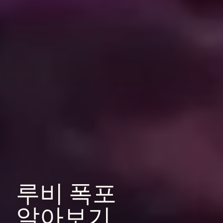
루비
폭포
알아보기