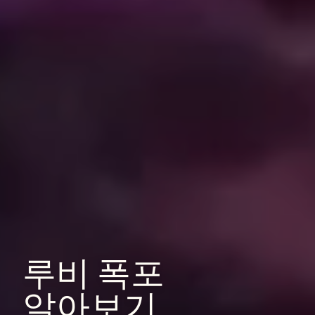
루비
폭포
알아보기