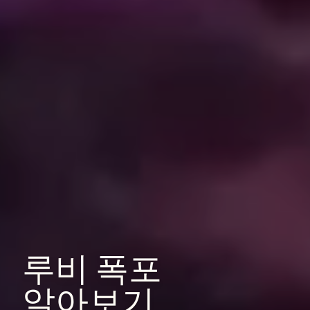
루비
폭포
알아보기