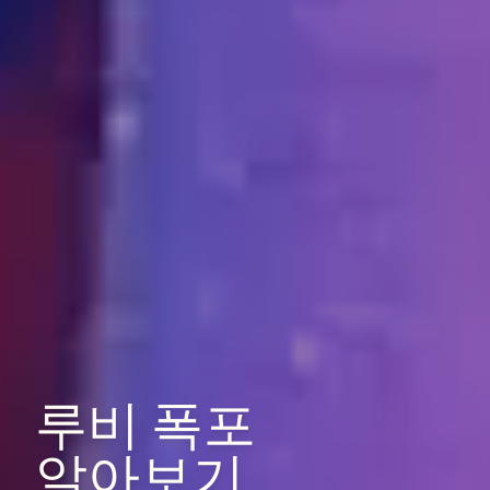
루비
폭포
알아보기