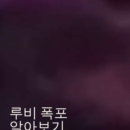
루비
폭포
알아보기