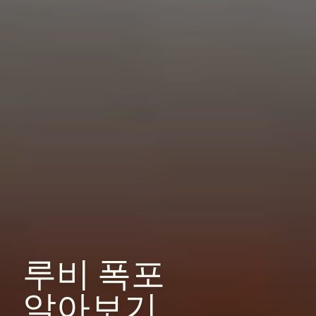
루비
폭포
알아보기