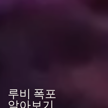
루비
폭포
알아보기