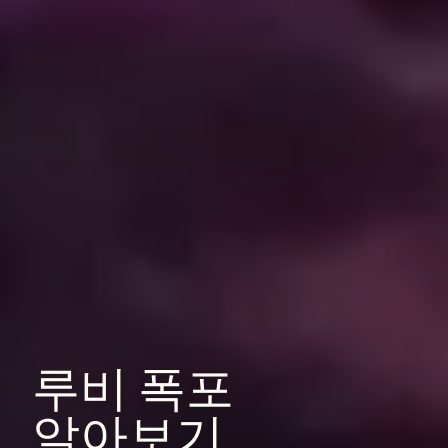
루비
폭포
알아보기