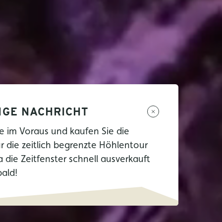
IGE NACHRICHT
e im Voraus und kaufen Sie die
ür die zeitlich begrenzte Höhlentour
a die Zeitfenster schnell ausverkauft
bald!