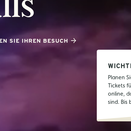
lls
EN SIE IHREN BESUCH
WICHT
Planen Si
Tickets f
online, d
sind. Bis 