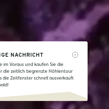
IGE NACHRICHT
e im Voraus und kaufen Sie die
ür die zeitlich begrenzte Höhlentour
a die Zeitfenster schnell ausverkauft
bald!