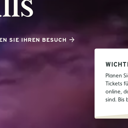
lls
EN SIE IHREN BESUCH
WICHT
Planen Si
Tickets f
online, d
sind. Bis 