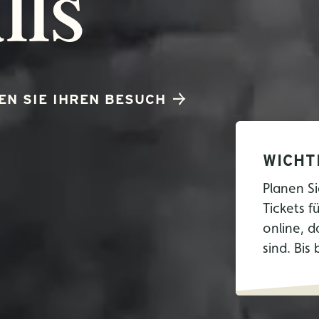
lls
EN SIE IHREN BESUCH
WICHT
Planen Si
Tickets f
online, d
sind. Bis 