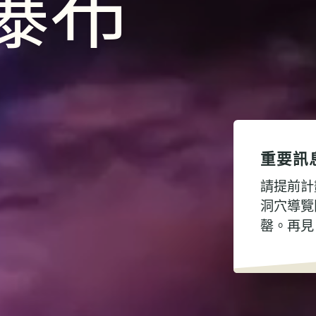
瀑布
重要訊
請提前計
洞穴導覽
罄。再見