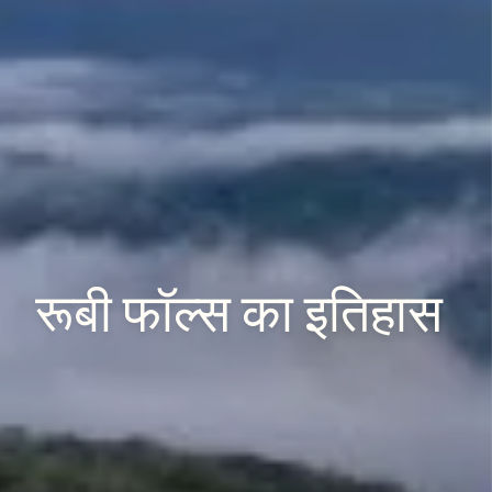
रूबी
फॉल्स
का
इतिहास