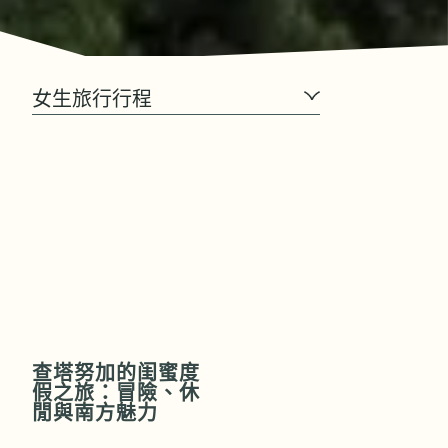
女生旅行行程
查塔努加的闺蜜度
假之旅：冒險、休
閒與南方魅力