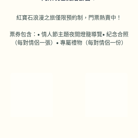
紅寶石浪漫之旅僅限預約制，門票熱賣中！
票券包含：• 情人節主題夜間燈籠導覽• 紀念合照
（每對情侶一張）• 專屬禮物（每對情侶一份）