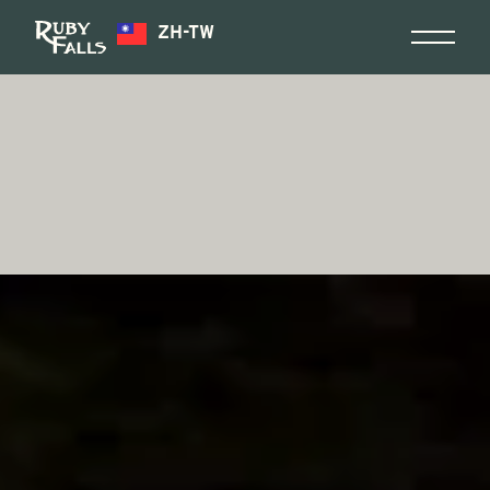
ZH-TW